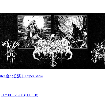
master 台北公演｜Taipei Show
) 17:30 ~ 23:00 (UTC+8)